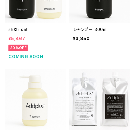
sh&tr set
シャンプー 300ml
¥5,467
¥3,850
30%OFF
COMING SOON