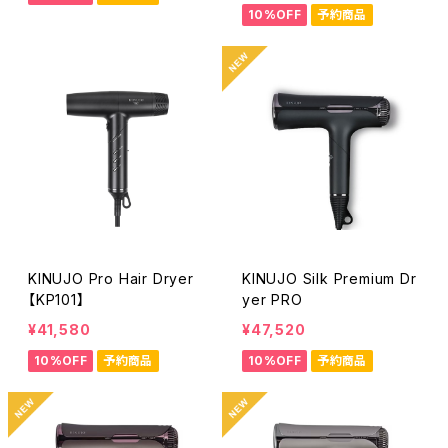
10%OFF
予約商品
KINUJO Pro Hair Dryer
KINUJO Silk Premium Dr
【KP101】
yer PRO
¥41,580
¥47,520
10%OFF
予約商品
10%OFF
予約商品